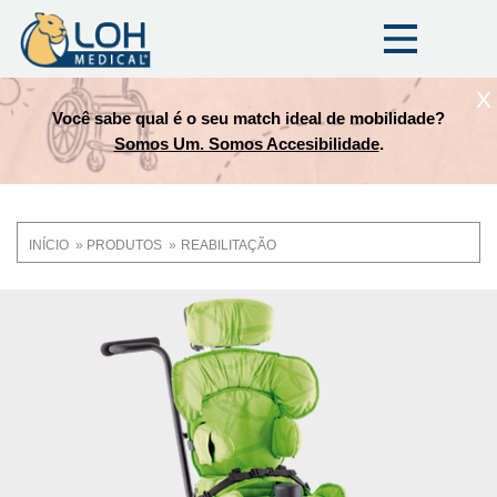
X
Você sabe qual é o seu match ideal de mobilidade?
Somos Um. Somos Accesibilidade
.
INÍCIO
PRODUTOS
REABILITAÇÃO
Trilha
de
OneLoh
Product
navegação