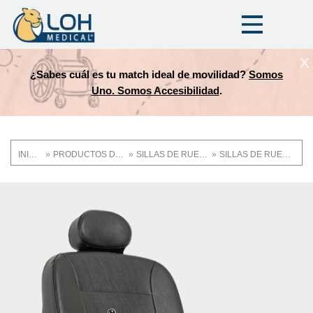
X
¿Sabes cuál es tu match ideal de movilidad?
Somos
Uno. Somos Accesibilidad
.
INICIO
PRODUCTOS DE MOVILIDAD Y ASISTENCIA
SILLAS DE RUEDAS
SILLAS DE RUEDAS MOTORIZADAS
Ruta
de
OneLoh
Product
navegación