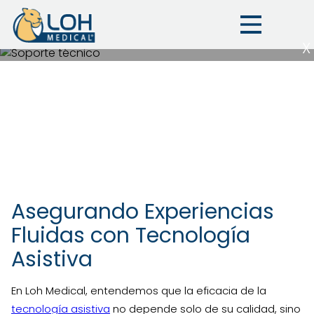
X
INICIO
SERVICIOS
Ruta
de
Soporte técnico para
navegación
la tecnología asistida
Asegurando Experiencias
Fluidas con Tecnología
Asistiva
En Loh Medical, entendemos que la eficacia de la
tecnología asistiva
no depende solo de su calidad, sino