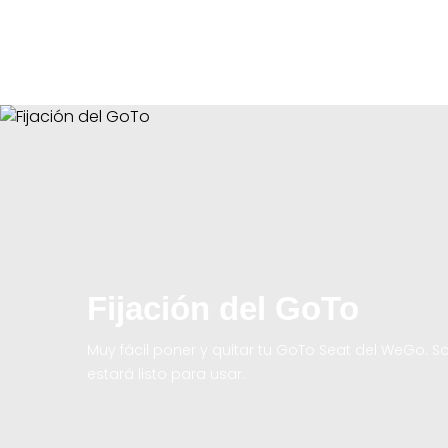
Fijación del GoTo
Muy fácil poner y quitar tu GoTo Seat del WeGo. Sol
estará listo para usar.