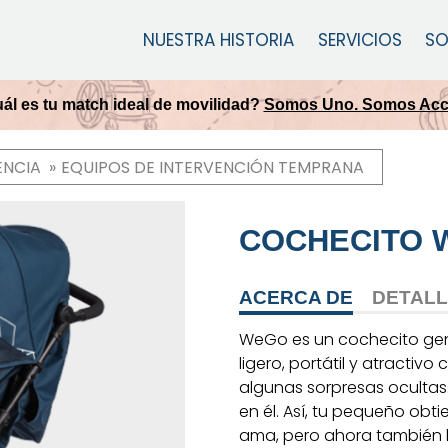
NUESTRA HISTORIA
SERVICIOS
SO
ál es tu match ideal de movilidad?
Somos Uno. Somos Acce
ENCIA
EQUIPOS DE INTERVENCIÓN TEMPRANA
COCHECITO 
ACERCA DE
DETAL
WeGo es un cochecito geni
ligero, portátil y atractiv
algunas sorpresas ocultas
en él. Así, tu pequeño ob
ama, pero ahora también l