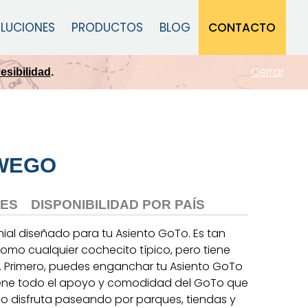
CONTACTO
LUCIONES
PRODUCTOS
BLOG
Cerrar
sibilidad
.
WEGO
LES
DISPONIBILIDAD POR PAÍS
al diseñado para tu Asiento GoTo. Es tan
o como cualquier cochecito típico, pero tiene
. Primero, puedes enganchar tu Asiento GoTo
tiene todo el apoyo y comodidad del GoTo que
o disfruta paseando por parques, tiendas y