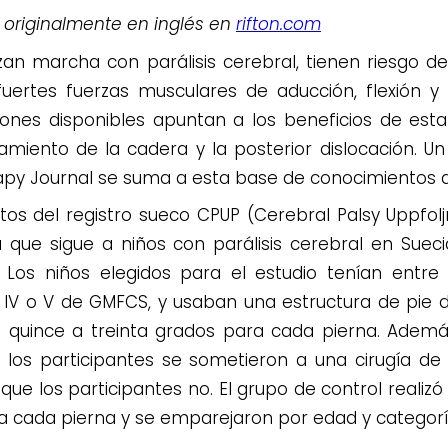
ó originalmente en inglés en
rifton.com
izan marcha con parálisis cerebral, tienen riesgo d
uertes fuerzas musculares de aducción, flexión y 
ciones disponibles apuntan a los beneficios de est
miento de la cadera y la posterior dislocación. Un
rapy Journal se suma a esta base de conocimientos a
atos del registro sueco CPUP (Cerebral Palsy Uppfol
ra que sigue a niños con parálisis cerebral en Suec
 Los niños elegidos para el estudio tenían entre t
el IV o V de GMFCS, y usaban una estructura de pie
quince a treinta grados para cada pierna. Además
 los participantes se sometieron a una cirugía d
 que los participantes no. El grupo de control reali
a cada pierna y se emparejaron por edad y categoría