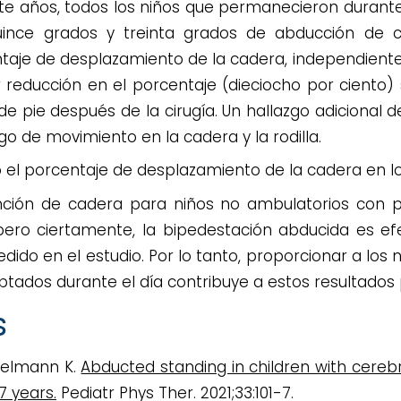
ete años, todos los niños que permanecieron durante
ince grados y treinta grados de abducción de 
ntaje de desplazamiento de la cadera, independient
r reducción en el porcentaje (dieciocho por ciento)
de pie después de la cirugía. Un hallazgo adicional d
o de movimiento en la cadera y la rodilla.
 el porcentaje de desplazamiento de la cadera en lo
vención de cadera para niños no ambulatorios con pa
pero ciertamente, la bipedestación abducida es ef
edido en el estudio. Por lo tanto, proporcionar a los
ptados durante el día contribuye a estos resultados p
s
melmann K.
Abducted standing in children with cerebr
 years.
Pediatr Phys Ther. 2021;33:101-7.