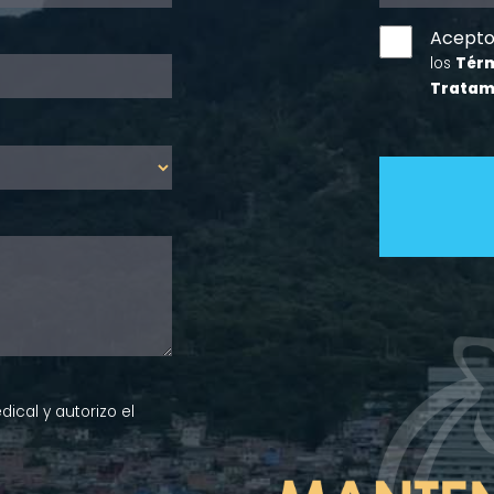
Acept
los
Térm
Tratam
ical y autorizo el