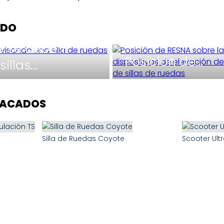
NDO
e se deben
Posición de...
illas...
TACADOS
Silla de Ruedas Coyote
Scooter Ultr