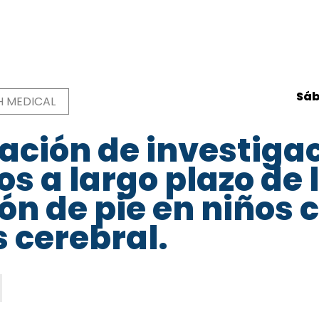
Sáb
H MEDICAL
ación de investigac
ón
os a largo plazo de 
n de pie en niños 
s cerebral.