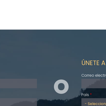
ÚNETE A
O
Correo elect
País