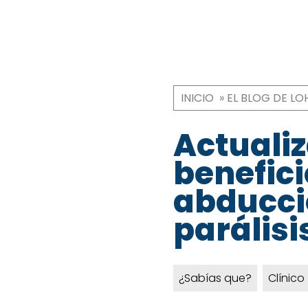
INICIO
EL BLOG DE LO
Ruta
de
Actualiz
navegaci
benefici
abducció
parálisi
¿Sabías que?
Clínico