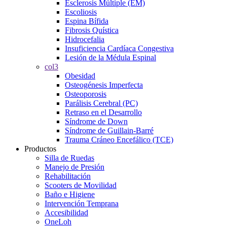
Esclerosis Múltiple (EM)
Escoliosis
Espina Bífida
Fibrosis Quística
Hidrocefalia
Insuficiencia Cardíaca Congestiva
Lesión de la Médula Espinal
col3
Obesidad
Osteogénesis Imperfecta
Osteoporosis
Parálisis Cerebral (PC)
Retraso en el Desarrollo
Síndrome de Down
Síndrome de Guillain-Barré
Trauma Cráneo Encefálico (TCE)
Productos
Silla de Ruedas
Manejo de Presión
Rehabilitación
Scooters de Movilidad
Baño e Higiene
Intervención Temprana
Accesibilidad
OneLoh