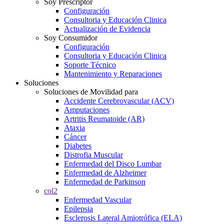
Soy Prescriptor
Configuración
Consultoria y Educación Clinica
Actualización de Evidencia
Soy Consumidor
Configuración
Consultoria y Educación Clinica
Soporte Técnico
Mantenimiento y Reparaciones
Soluciones
Soluciones de Movilidad para
Accidente Cerebrovascular (ACV)
Amputaciones
Artritis Reumatoide (AR)
Ataxia
Cáncer
Diabetes
Distrofia Muscular
Enfermedad del Disco Lumbar
Enfermedad de Alzheimer
Enfermedad de Parkinson
col2
Enfermedad Vascular
Epilepsia
Esclerosis Lateral Amiotrófica (ELA)