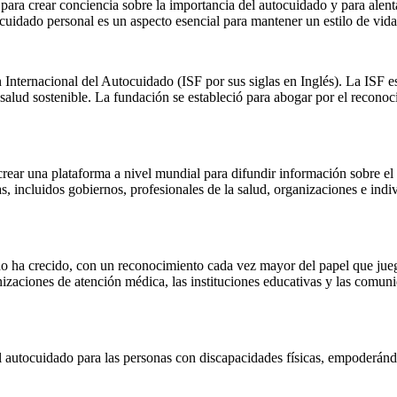
ara crear conciencia sobre la importancia del autocuidado y para alenta
 cuidado personal es un aspecto esencial para mantener un estilo de vida
Internacional del Autocuidado (ISF por sus siglas en Inglés). La ISF es
ud sostenible. La fundación se estableció para abogar por el reconocim
ar una plataforma a nivel mundial para difundir información sobre el 
das, incluidos gobiernos, profesionales de la salud, organizaciones e in
do ha crecido, con un reconocimiento cada vez mayor del papel que jueg
nizaciones de atención médica, las instituciones educativas y las comu
l autocuidado para las personas con discapacidades físicas, empoderánd